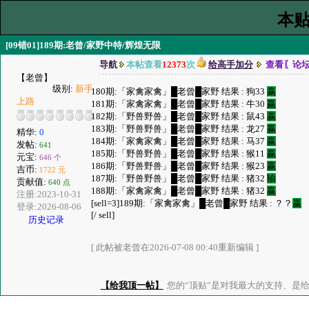
本贴
[09错01]189期:老曾/家野中特/辉煌无限
导航
本帖查看
12373
次
给高手加分
查看〖论
【老曾】
级别:
新手
180期:「家禽家禽」█老曾█家野 结果 : 狗33
赢
上路
181期:「家禽家禽」█老曾█家野 结果 : 牛30
赢
182期:「野兽野兽」█老曾█家野 结果 : 鼠43
赢
183期:「野兽野兽」█老曾█家野 结果 : 龙27
赢
精华:
0
184期:「家禽家禽」█老曾█家野 结果 : 马37
赢
发帖:
641
185期:「野兽野兽」█老曾█家野 结果 : 猴11
赢
元宝:
646 个
186期:「野兽野兽」█老曾█家野 结果 : 猴23
赢
吉币:
1722 元
187期:「野兽野兽」█老曾█家野 结果 : 猪32
输
贡献值:
640 点
188期:「家禽家禽」█老曾█家野 结果 : 猪32
赢
注册:2023-10-31
[sell=3]189期:「家禽家禽」█老曾█家野 结果 : ？？
赢
登录:2026-08-06
[/ sell]
历史记录
[ 此帖被老曾在2026-07-08 00:40重新编辑 ]
【给我顶一帖】
您的“顶贴”是对我最大的支持、是给了我