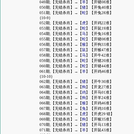
049期;【无错杀肖】→【
羊
】【开猪08准】
050期;【无错杀肖】→【
猪
】【开兔40准】
051期;【无错杀肖】→【
蛇
】【开兔28准】
{10-9}
052期;【无错杀肖】→【
虎
】【开鸡22准】
053期;【无错杀肖】→【
蛇
】【开鼠19准】
054期;【无错杀肖】→【
马
】【开兔16准】
055期;【无错杀肖】→【
蛇
】【开猪08准】
056期;【无错杀肖】→【
猴
】【开狗33准】
057期;【无错杀肖】→【
鼠
】【开猴47准】
058期;【无错杀肖】→【
马
】【开牛42准】
059期;【无错杀肖】→【
蛇
】【开猪20准】
060期;【无错杀肖】→【
蛇
】【开猪44准】
061期;【无错杀肖】→【
羊
】【开鸡46准】
{10-10}
062期;【无错杀肖】→【
猪
】【开牛30准】
063期;【无错杀肖】→【
狗
】【开龙27准】
064期;【无错杀肖】→【
鸡
】【开马01准】
065期;【无错杀肖】→【
狗
】【开羊24准】
066期;【无错杀肖】→【
猴
】【开鸡46准】
067期;【无错杀肖】→【
兔
】【开鸡10准】
068期;【无错杀肖】→【
虎
】【开虎29 错】
069期;【无错杀肖】→【
狗
】【开猴35准】
070期;【无错杀肖】→【
猪
】【开马13准】
071期;【无错杀肖】→【
羊
】【开鼠43准】