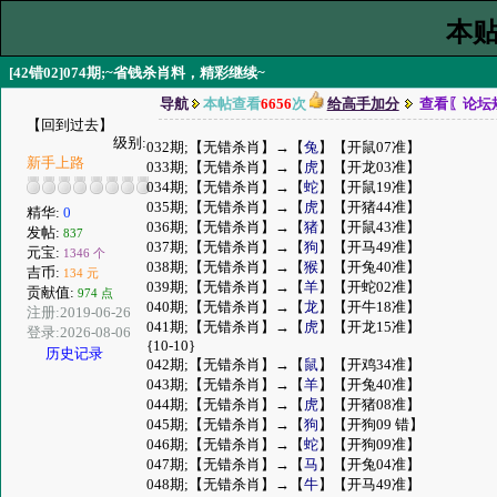
本贴
[42错02]074期;~省钱杀肖料，精彩继续~
导航
本帖查看
6656
次
给高手加分
查看〖论坛
【回到过去】
级别:
032期;【无错杀肖】→【
兔
】【开鼠07准】
新手上路
033期;【无错杀肖】→【
虎
】【开龙03准】
034期;【无错杀肖】→【
蛇
】【开鼠19准】
035期;【无错杀肖】→【
虎
】【开猪44准】
精华:
0
036期;【无错杀肖】→【
猪
】【开鼠43准】
发帖:
837
037期;【无错杀肖】→【
狗
】【开马49准】
元宝:
1346 个
038期;【无错杀肖】→【
猴
】【开兔40准】
吉币:
134 元
039期;【无错杀肖】→【
羊
】【开蛇02准】
贡献值:
974 点
040期;【无错杀肖】→【
龙
】【开牛18准】
注册:2019-06-26
041期;【无错杀肖】→【
虎
】【开龙15准】
登录:2026-08-06
{10-10}
历史记录
042期;【无错杀肖】→【
鼠
】【开鸡34准】
043期;【无错杀肖】→【
羊
】【开兔40准】
044期;【无错杀肖】→【
虎
】【开猪08准】
045期;【无错杀肖】→【
狗
】【开狗09 错】
046期;【无错杀肖】→【
蛇
】【开狗09准】
047期;【无错杀肖】→【
马
】【开兔04准】
048期;【无错杀肖】→【
牛
】【开马49准】