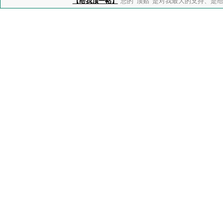
【给我顶一帖】
您的“顶贴”是对我最大的支持、是给了我