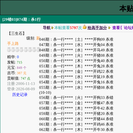
本贴
[29错03]074期：杀1行
导航
本帖查看
5797
次
给高手加分
查看〖论坛
【三生石】
级别:
新
046期：杀一行****［土］****开狗09 杀准
手上路
047期：杀一行****［水］****开兔04 杀准
048期：杀一行****［水］****开马49 杀准
049期：杀一行****［火］****开猪08 杀准
精华:
0
050期：杀一行****［木］****开兔40 杀准
发帖:
715
051期：杀一行****［木］****开兔28 杀准
元宝:
849 个
052期：杀一行****［金］****开鸡22 杀准
吉币:
387 元
053期：杀一行****［水］****开鼠19 杀准
贡献值:
747 点
054期：杀一行****［火］****开兔16 杀准
注册:2006-11-13
055期：杀一行****［水］****开猪08 杀准
登录:2026-08-09
(10-10)
历史记录
056期：杀一行****［火］****开狗33 杀错
057期：杀一行****［金］****开猴47 杀准
058期：杀一行****［木］****开牛42 杀准
059期：杀一行****［木］****开猪20 杀准
060期：杀一行****［水］****开猪44 杀错
061期：杀一行****［水］****开鸡46 杀准
062期：杀一行****［木］****开牛30 杀准