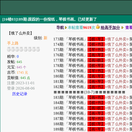
[16错03]189期:跟踪的一份报纸，琴棋书画。已经更新了
导航
本帖查看
9619
次
给高手加分
查
【饿了么外卖】
级别:
新
173期:「琴棋书画」
【棋+琴】
○饿了么外卖○
開
手上路
174期:「琴棋书画」
【棋+书】
○饿了么外卖○
開
175期:「琴棋书画」
【琴+书】
○饿了么外卖○
開
176期:「琴棋书画」
【画+琴】
○饿了么外卖○
開
精华:
0
177期:「琴棋书画」
【画+棋】
○饿了么外卖○
開
发帖:
645
178期:「琴棋书画」
【棋+琴】
○饿了么外卖○
開
元宝:
645 个
179期:「琴棋书画」
【琴+书】
○饿了么外卖○
開
吉币:
1745 元
180期:「琴棋书画」
【画+琴】
○饿了么外卖○
開
贡献值:
645 点
181期:「琴棋书画」
【画+琴】
○饿了么外卖○
開
注册:2023-11-01
182期:「琴棋书画」
【画+书】
○饿了么外卖○
開
登录:2026-08-06
〓〓〓〓〓〓〓〓{10-7}〓〓〓〓〓〓〓〓
历史记录
183期:「琴棋书画」
【画+书】
○饿了么外卖○
開
184期:「琴棋书画」
【棋+书】
○饿了么外卖○
開
185期:「琴棋书画」
【画+棋】
○饿了么外卖○
開
186期:「琴棋书画」
【画+琴】
○饿了么外卖○
開
187期:「琴棋书画」
【琴+书】
○饿了么外卖○
開
188期:「琴棋书画」
【棋+琴】
○饿了么外卖○
開
189期:「琴棋书画」
【画+琴】
○饿了么外卖○
開