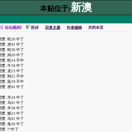
新澳
本贴位于:
看〖论坛规则〗
投诉
回复主题
作者编辑
关闭本页
獎 :蛇26 中了
獎 :虎41 中了
獎 :蛇26 中了
獎 :鸡10 中了
獎 :蛇14 不中
獎 :牛18 中了
獎 :龙15 中了
獎 :狗21 不中
獎 :鼠19 不中
獎 :虎41 中了
獎 :羊24 中了
獎 :马01 中了
獎 :羊36 中了
獎 :猴23 中了
獎 :马01 中了
獎 :兔16 中了
獎 :??中了