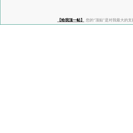
【给我顶一帖】
您的“顶贴”是对我最大的支持、