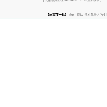
[ 此帖被露茜在2026-07-07 22:20重新编辑 ]
【给我顶一帖】
您的“顶贴”是对我最大的支持、