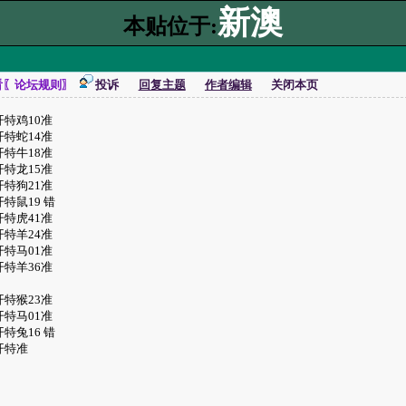
新澳
本贴位于:
看〖论坛规则〗
投诉
回复主题
作者编辑
关闭本页
开特鸡10准
开特蛇14准
开特牛18准
开特龙15准
开特狗21准
特鼠19 错
开特虎41准
开特羊24准
开特马01准
开特羊36准
开特猴23准
开特马01准
特兔16 错
开特准