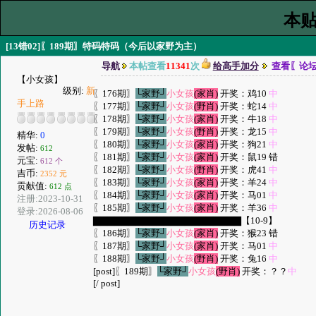
本贴
[13错02]〖189期〗特码特码（今后以家野为主）
导航
本帖查看
11341
次
给高手加分
查看〖论
【小女孩】
级别:
新
〖176期〗
└家野┘
小女孩
(家肖)
开奖：鸡10
中
手上路
〖177期〗
└家野┘
小女孩
(野肖)
开奖：蛇14
中
〖178期〗
└家野┘
小女孩
(家肖)
开奖：牛18
中
〖179期〗
└家野┘
小女孩
(野肖)
开奖：龙15
中
精华:
0
〖180期〗
└家野┘
小女孩
(家肖)
开奖：狗21
中
发帖:
612
〖181期〗
└家野┘
小女孩
(家肖)
开奖：鼠19 错
元宝:
612 个
〖182期〗
└家野┘
小女孩
(野肖)
开奖：虎41
中
吉币:
2352 元
〖183期〗
└家野┘
小女孩
(家肖)
开奖：羊24
中
贡献值:
612 点
〖184期〗
└家野┘
小女孩
(家肖)
开奖：马01
中
注册:2023-10-31
〖185期〗
└家野┘
小女孩
(家肖)
开奖：羊36
中
登录:2026-08-06
▇▇▇▇▇▇▇▇▇▇▇▇▇▇▇▇▇▇▇▇▇【10-9】
历史记录
〖186期〗
└家野┘
小女孩
(家肖)
开奖：猴23 错
〖187期〗
└家野┘
小女孩
(家肖)
开奖：马01
中
〖188期〗
└家野┘
小女孩
(野肖)
开奖：兔16
中
[post]〖189期〗
└家野┘
小女孩
(野肖)
开奖：？？
中
[/ post]