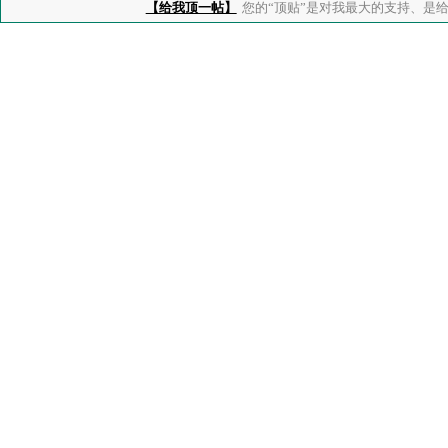
【给我顶一帖】
您的“顶贴”是对我最大的支持、是给了我