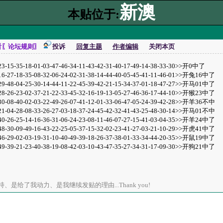
新澳
本贴位于:
看〖论坛规则〗
投诉
回复主题
作者编辑
关闭本页
5-18-01-03-47-46-34-11-43-42-31-40-17-49-14-38-33-30>>开0中了
8-35-08-32-06-24-02-31-38-14-44-40-05-45-41-11-46-01>>开兔16中了
4-25-30-14-44-11-22-45-39-42-21-15-34-37-01-18-47-27>>开马01中了
3-02-37-21-22-33-45-32-16-19-13-05-27-46-36-17-44-10>>开猴23中了
0-02-03-22-49-26-07-41-12-01-33-06-47-05-24-39-42-28>>开羊36不中
8-08-33-26-27-03-18-37-24-45-42-32-41-43-25-48-30-14>>开马01不中
5-14-16-36-31-06-24-23-08-11-46-07-27-15-41-03-04-35>>开羊24中了
9-49-16-43-22-25-05-37-15-32-02-23-41-27-03-21-10-29>>开虎41中了
2-03-19-31-10-40-49-39-18-26-37-38-01-33-34-44-20-35>>开鼠19中了
1-23-40-38-19-08-42-03-10-43-47-35-27-34-31-17-09-30>>开狗21中了
是给了我动力、是我继续发贴的理由...Thank you!