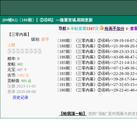
[09错02]〔189期〕〖②④码〗==隆重登埸,期期更新
导航
本帖查看
5167
次
给高手加分
查
【三零内幕】
级别:
新手
〔189期〕《三零内幕》②④码<<39-19-16-07-23-15-3
上路
〔188期〕《三零内幕》②④码<<21-39-09-20-16-27-1
〔187期〕《三零内幕》②④码<<09-23-33-31-29-48-0
〔186期〕《三零内幕》②④码<<43-08-48-47-28-26-2
精华:
0
〔185期〕《三零内幕》②④码<<27-21-14-13-30-08-4
发帖:
602
〔184期〕《三零内幕》②④码<<07-13-49-36-21-04-2
元宝:
607 个
〔183期〕《三零内幕》②④码<<22-28-30-32-40-26-2
吉币:
1362 元
〔182期〕《三零内幕》②④码<<39-28-17-34-48-30-0
贡献值:
601 点
〔181期〕《三零内幕》②④码<<27-32-05-15-46-29-0
注册:2023-11-01
〔180期〕《三零内幕》②④码<<29-22-41-46-49-39-2
登录:2026-08-06
历史记录
【给我顶一帖】
您的“顶贴”是对我最大的支持、