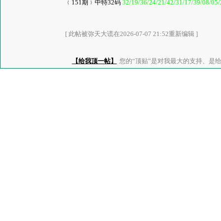
﹛151期﹜中特32码
32/19/36/24/21/42/31/17/39/08/05/
[ 此帖被弥天大谎在2026-07-07 21:52重新编辑 ]
【给我顶一帖】
您的“顶贴”是对我最大的支持、是给了我