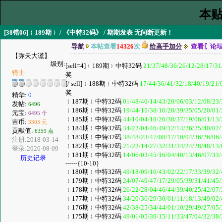
本贴
[38错06]﹛189期﹜ / 《中特32码》 / 期期发表 无间断更新！
导航
本帖查看
14326
次
给高手加分
查看〖论
【弥天大谎】
级别:
[sell=4]﹛189期﹜中特32码
21/37/48/36/26/12/28/17/31
骑士
奖
[/ sell]﹛188期﹜中特32码
17/44/36/41/32/18/40/19/21/
奖
精华:
0
﹛187期﹜中特32码
01/48/40/14/43/20/06/03/12/08/23/
发帖:
6496
﹛186期﹜中特32码
19/44/15/38/16/28/39/35/05/20/01/
元宝:
6495 个
﹛185期﹜中特32码
44/10/04/18/26/38/37/19/06/01/13/
吉币:
3303 元
﹛184期﹜中特32码
34/22/04/46/49/12/14/26/25/40/02/
贡献值:
6359 点
﹛183期﹜中特32码
38/48/23/47/08/17/10/04/36/26/06/
注册:2018-03-14
﹛182期﹜中特32码
21/22/14/27/32/31/34/24/28/48/13/
登录:2026-08-09
﹛181期﹜中特32码
14/06/03/45/16/04/40/13/46/07/33/
历史记录
------{10-10}
﹛180期﹜中特32码
49/18/09/10/43/02/22/17/33/39/32/
﹛179期﹜中特32码
24/07/49/47/17/29/05/39/31/41/45/
﹛178期﹜中特32码
26/22/28/04/46/44/39/40/25/42/07/
﹛177期﹜中特32码
34/20/36/29/30/01/11/18/13/49/02/
﹛176期﹜中特32码
42/38/25/34/44/01/10/29/49/27/05/
﹛175期﹜中特32码
49/01/05/39/15/11/33/47/04/32/38/