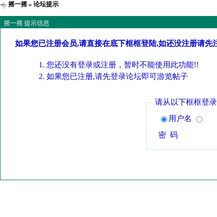
摇一摇
» 论坛提示
摇一摇 提示信息
如果您已注册会员,请直接在底下框框登陆,如还没注册请先
您还没有登录或注册，暂时不能使用此功能!!
如果您已注册,请先登录论坛即可游览帖子
请从以下框框登录
用户名
密 码